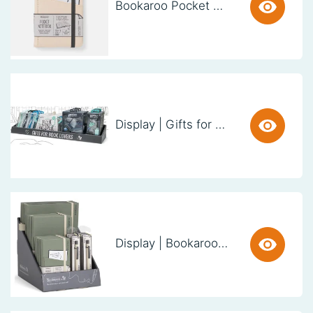
Bookaroo Pocket Notebook (A6) - CREAM
Display | Gifts for Book Lovers (60cm)
Display | Bookaroo Notebook & Pen - Fern