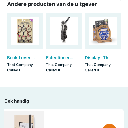
Andere producten van de uitgever
Book Lover's Spare Pair +2.5 (set van 3)
Eclectionery Bookmark Pens - Sherlock (set van 3)
Display| The Cardboard Vase Sleeve (36 stuks)
That Company
That Company
That Company
Called IF
Called IF
Called IF
Ook handig