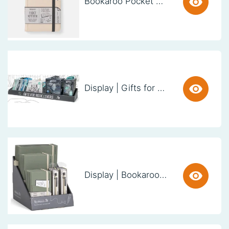
Bookaroo Pocket Notebook (A6) - CREAM
Display | Gifts for Book Lovers (60cm)
Display | Bookaroo Notebook & Pen - Fern