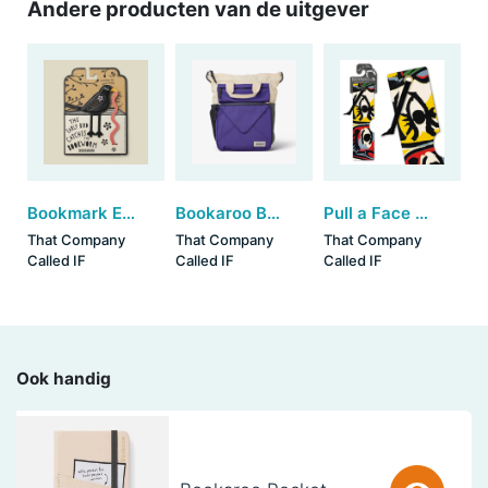
Andere producten van de uitgever
Bookmark Early Bird Catches the Bookworm - Blackbird
Bookaroo Book (Ruck) Sack - Purple
Pull a Face Bookmarks - Abstract (set van 3)
That Company
That Company
That Company
Called IF
Called IF
Called IF
Ook handig