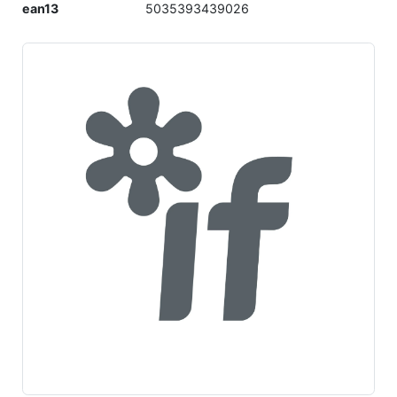
ean13
5035393439026