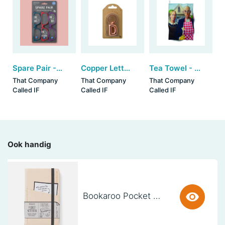
Spare Pair - Reading Glasses Brights (+2) (set van 3)
Copper Letter Keyring - D (set van 3)
Tea Towel - American Cloth(ic)
That Company
That Company
That Company
Called IF
Called IF
Called IF
Ook handig
Bookaroo Pocket Notebook (A6) - CREAM