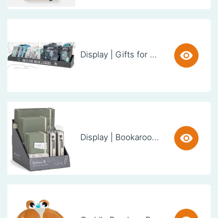
Display | Gifts for Book Lovers (60cm)
Display | Bookaroo Notebook & Pen - Fern